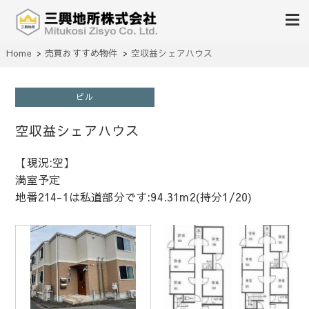
不動産の売買、賃貸、仲介、管理
Home
売買おすすめ物件
空収益シェアハウス
三興地所株式会社
ビル
空収益シェアハウス
【現況:空】
満室予定
地番214-1は私道部分です:94.31m2(持分1/20)