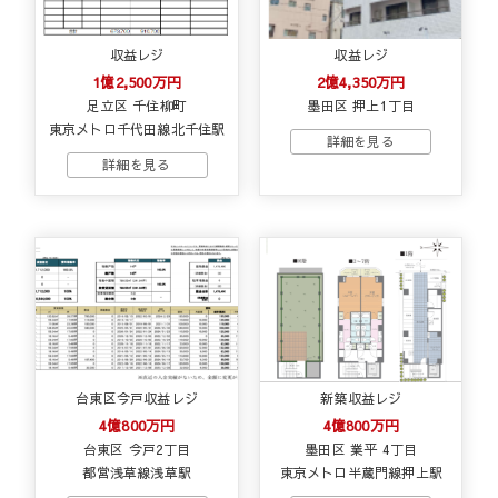
収益レジ
収益レジ
1億2,500万円
2億4,350万円
足立区 千住柳町
墨田区 押上1丁目
東京メトロ千代田線北千住駅
台東区今戸収益レジ
新築収益レジ
4億800万円
4億800万円
台東区 今戸2丁目
墨田区 業平 4丁目
都営浅草線浅草駅
東京メトロ半蔵門線押上駅