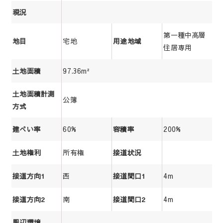
現況
第一種中高層
宅地
地目
用途地域
住居専用
97.36m²
土地面積
土地面積計測
公簿
方式
60%
200%
建ぺい率
容積率
所有権
土地権利
接道状況
西
4m
接道方向1
接道間口1
南
4m
接道方向2
接道間口2
周辺環境