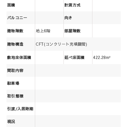
面積
計測方式
バルコニー
向き
地上6階
建物階数
部屋階数
CFT(コンクリート充填鋼管)
建物構造
422.28m²
敷地全体面積
延べ床面積
間取内容
駐車場
取引態様
引渡/入居時期
現況