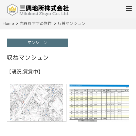
不動産の売買、賃貸、仲介、管理
Home
売買おすすめ物件
収益マンシュン
三興地所株式会社
マンション
収益マンシュン
【現況:賃貸中】
1
/
1