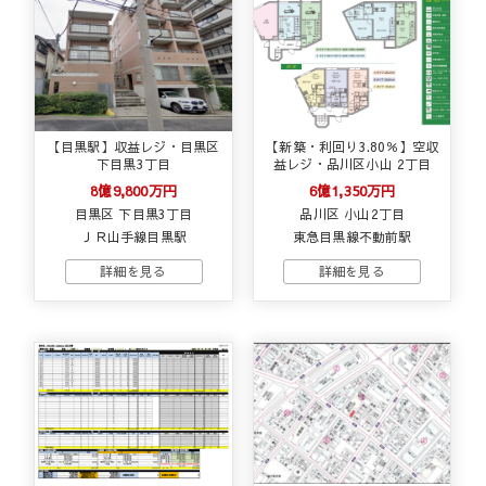
【目黒駅】収益レジ・目黒区
【新築・利回り3.80％】空収
下目黒3丁目
益レジ・品川区小山 2丁目
8億9,800万円
6億1,350万円
目黒区 下目黒3丁目
品川区 小山2丁目
ＪＲ山手線目黒駅
東急目黒線不動前駅