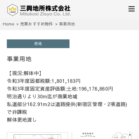
不動産の売買、賃貸、仲介、管理
Home
売買おすすめ物件
事業用地
三興地所株式会社
売地
事業用地
【現況:解体中】
令和3年度固都税額:1,801,183円
令和3年度固定資産評価額:土地:196,176,860円
明治通りより30m迄が商業地域
私道部分162.91m2は道路提供(新宿区管理・2項道路)
で非課税
解体更地渡し