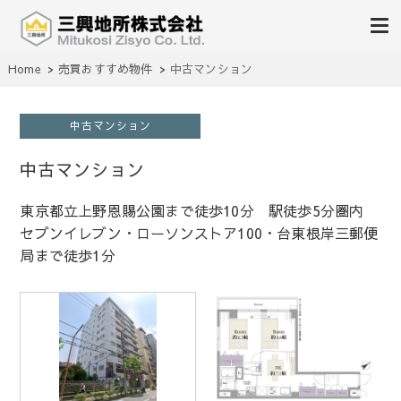
不動産の売買、賃貸、仲介、管理
Home
売買おすすめ物件
中古マンション
三興地所株式会社
中古マンション
中古マンション
東京都立上野恩賜公園まで徒歩10分 駅徒歩5分圏内
セブンイレブン・ローソンストア100・台東根岸三郵便
局まで徒歩1分