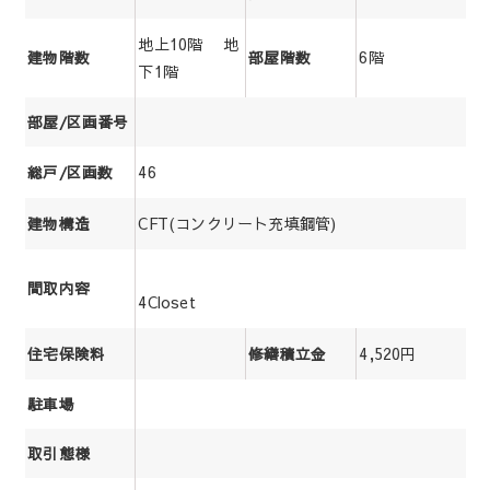
地上10階 地
6階
建物階数
部屋階数
下1階
部屋/区画番号
46
総戸/区画数
CFT(コンクリート充填鋼管)
建物構造
間取内容
4Closet
4,520円
住宅保険料
修繕積立金
駐車場
取引態様