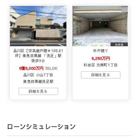
品川区【空高級戸建＊100.01
中戸建て
坪】東急目黒線 「洗足」駅
6,280万円
徒歩3分
杉並区 方南町1丁目
9億8,000万円
5SLDK
品川区 小山7丁目
東急目黒線洗足駅
ローンシミュレーション