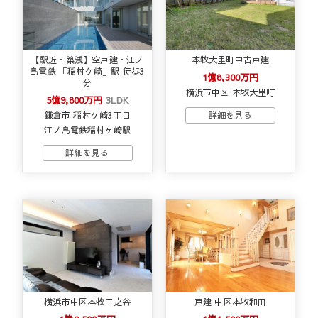
【駅近・築浅】空戸建・江ノ
本牧大里町中古戸建
島電鉄 「稲村ケ崎」駅 徒歩3
1億8,300万円
分
横浜市中区 本牧大里町
5億9,800万円
3LDK
鎌倉市 稲村ケ崎3丁目
江ノ島電鉄稲村ヶ崎駅
横浜市中区本牧三之谷
戸建 中区本牧和田