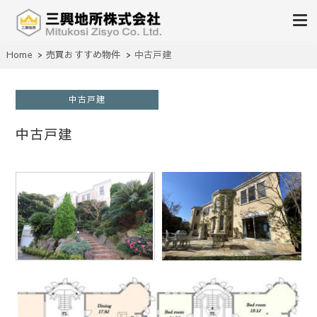
不動産の売買、賃貸、仲介、管理
Home
売買おすすめ物件
中古戸建
三興地所株式会社
中古戸建
中古戸建