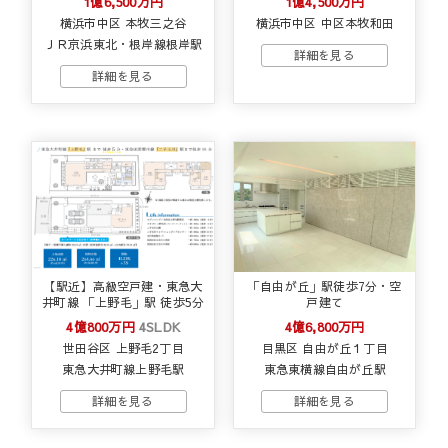
1億6,500万円
1億4,500万円
横浜市中区 本牧三之谷
横浜市中区 中区本牧和田
ＪＲ京浜東北・根岸線根岸駅
【駅近】高級空戸建・東急大
「自由が丘」駅徒歩7分・空
井町線 「上野毛」駅 徒歩5分
戸建て
4億800万円
4SLDK
4億6,800万円
世田谷区 上野毛2丁目
目黒区 自由が丘１丁目
東急大井町線上野毛駅
東急東横線自由が丘駅