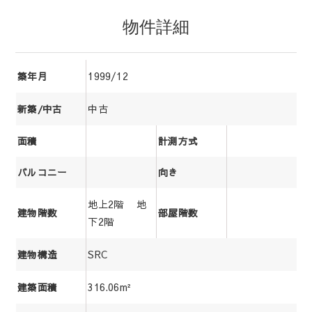
物件詳細
1999/12
築年月
中古
新築/中古
面積
計測方式
バルコニー
向き
地上2階 地
建物階数
部屋階数
下2階
SRC
建物構造
316.06m²
建築面積