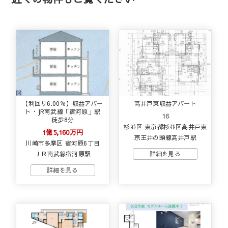
【利回り6.00％】収益アパー
高井戸東収益アパート
ト・JR南武線「宿河原」駅
16
徒歩8分
杉並区 東京都杉並区高井戸東
1億5,160万円
京王井の頭線高井戸駅
川崎市多摩区 宿河原6丁目
ＪＲ南武線宿河原駅