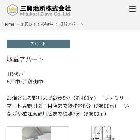
不動産の売買、賃貸、仲介、管理
Home
売買おすすめ物件
収益アパート
三興地所株式会社
アパート
収益アパート
1R×6戸
6戸中5戸稼働中
お湯どころ野川まで徒歩5分（約400m） ファミリー
マート東野川２丁目店まで徒歩約8分（約600m） い
なげや狛江東野川店まで徒歩7分（約600m）