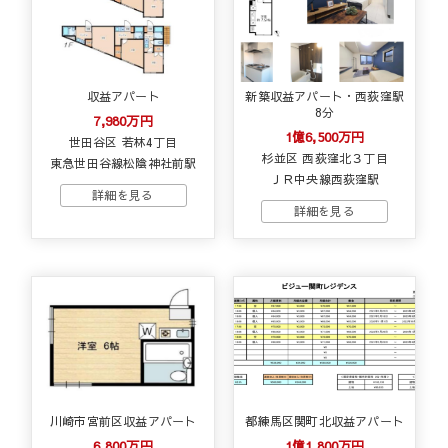
収益アパート
新築収益アパート・西荻窪駅
8分
7,980万円
1億6,500万円
世田谷区 若林4丁目
杉並区 西荻窪北３丁目
東急世田谷線松陰神社前駅
ＪＲ中央線西荻窪駅
川崎市宮前区収益アパート
都練馬区関町北収益アパート
6,800万円
1億1,800万円