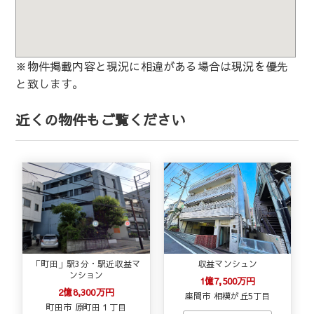
※物件掲載内容と現況に相違がある場合は現況を優先
と致します。
近くの物件もご覧ください
「町田」駅3分・駅近収益マ
収益マンシュン
ンション
1億7,500万円
2億8,300万円
座間市 相模が丘5丁目
町田市 原町田１丁目