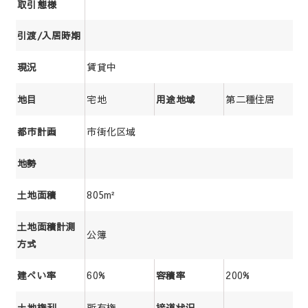
取引態様
引渡/入居時期
賃貸中
現況
宅地
第二種住居
地目
用途地域
市街化区域
都市計画
地勢
805m²
土地面積
土地面積計測
公簿
方式
60%
200%
建ぺい率
容積率
所有権
土地権利
接道状況