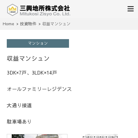
不動産の売買、賃貸、仲介、管理
Home
投資物件
収益マンシュン
三興地所株式会社
マンション
収益マンシュン
3DK×7戸、3LDK×14戸
オールファミリーレジデンス
大通り接道
駐車場あり