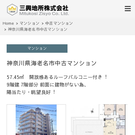
不動産の売買、賃貸、仲介、管理
Home
マンション
中古マンション
三興地所株式会社
神奈川県海老名市中古マンション
マンション
神奈川県海老名市中古マンション
57.45㎡ 開放感あるルーフバルコニー付き︕
9階建 7階部分 前面に建物がない為、
陽当たり・眺望良好︕