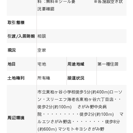
料︓無料※シール要 ※各施設空き状
況要確認
取引態様
相談
引渡/入居時期
空家
現況
宅地
第一種住居
地目
用途地域
所有権
土地権利
接道状況
市立東柏ヶ谷小学校徒歩5分(約400ｍ)ローソ
ン・スリーエフ海老名東柏ヶ谷六丁目店・・
徒歩2分(約100ｍ) さがみ野中央病
院・・・・・・・・・徒歩2分(約100ｍ) マ
周辺環境
ルエツさがみ野店・・・・・・・・徒歩8分
(約600ｍ) マツモトキヨシさがみ野