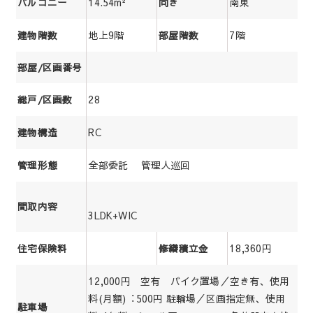
14.54m²
南東
バルコニー
向き
地上9階
7階
建物階数
部屋階数
部屋/区画番号
28
総戸/区画数
RC
建物構造
全部委託 管理人巡回
管理形態
間取内容
3LDK+WIC
18,360円
住宅保険料
修繕積立金
12,000円 空有 バイク置場／空き有、使用
料(月額)︓500円 駐輪場／区画指定無、使用
駐車場