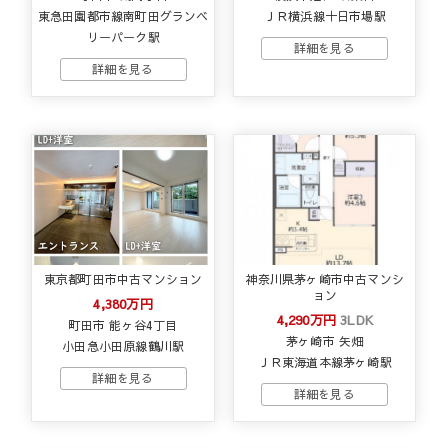
東急田園都市線南町田グランベ
ＪＲ横浜線十日市場駅
リーパーク駅
東京都町田市中古マンション
神奈川県茅ヶ崎市中古マンシ
ョン
4,380万円
4,290万円
3LDK
町田市 能ヶ谷4丁目
茅ヶ崎市 矢畑
小田急小田原線鶴川駅
ＪＲ東海道本線茅ヶ崎駅