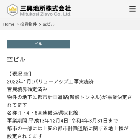
不動産の売買、賃貸、仲介、管理
Home
投資物件
空ビル
三興地所株式会社
ビル
空ビル
【現況:空】
2022年1月:バリューアップ工事実施済
官民境界確定済み
物件の地下に都市計画道路(新設トンネル)が事業決定さ
れてます
名称:1・4・6高速横浜環状北線:
事業期間:平成13年12月4日~令和4年3月31日まで
都市の一部には上記の都市計画道路に関する地上権が
設定されてます