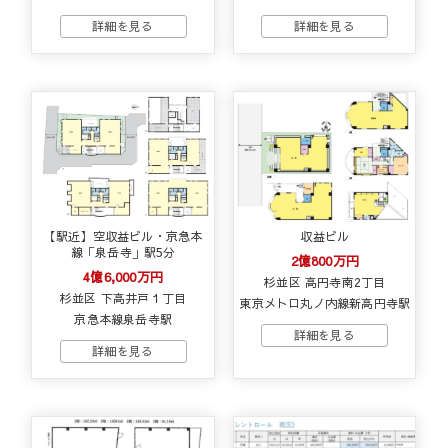
【駅近】空収益ビル・京急本
収益ビル
線「泉岳寺」駅5分
2億800万円
4億6,000万円
杉並区 高円寺南2丁目
杉並区 下高井戸１丁目
東京メトロ丸ノ内線新高円寺駅
京急本線泉岳寺駅