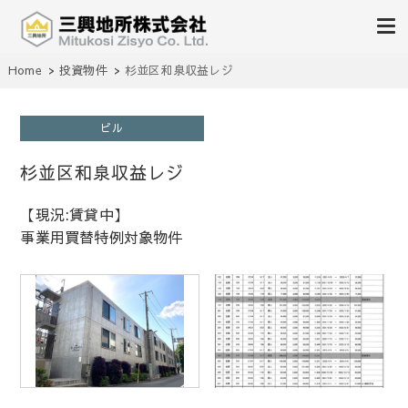
不動産の売買、賃貸、仲介、管理
Home
投資物件
杉並区和泉収益レジ
三興地所株式会社
ビル
杉並区和泉収益レジ
【現況:賃貸中】
事業用買替特例対象物件
1
/
1