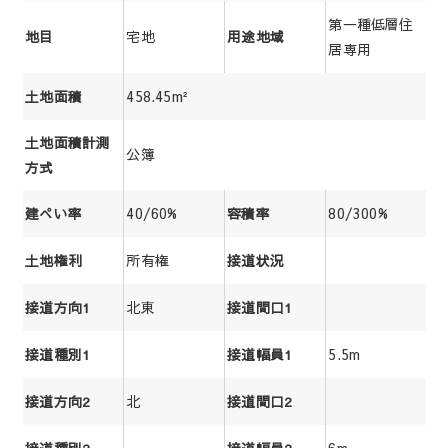
第一種低層住
宅地
地目
用途地域
居専用
458.45m²
土地面積
土地面積計測
公簿
方式
40/60%
80/300%
建ぺい率
容積率
所有権
土地権利
接道状況
北東
接道方向1
接道間口1
5.5m
接道種別1
接道幅員1
北
接道方向2
接道間口2