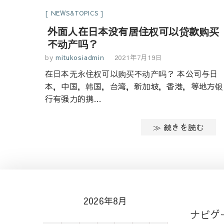
NEWS&TOPICS
外面人在日本没有居住权可以贷款购买
不动产吗？
by
mitukosiadmin
2021年7月19日
在日本无永住权可以购买不动产吗？ 本公司与日
本，中国，韩国，台湾，新加坡，香港，等地方银
行有强力的携…
≫ 続きを読む
2026年8月
ナビゲ