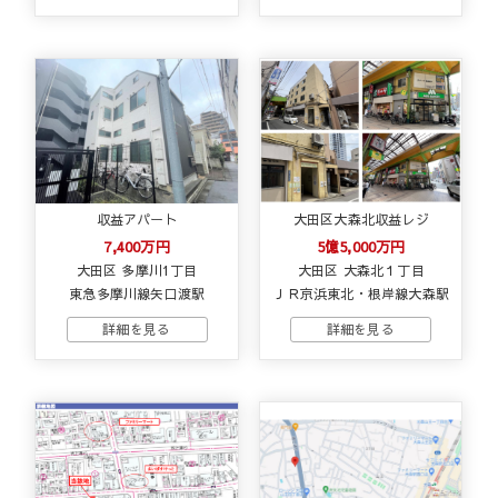
収益アパート
大田区大森北収益レジ
7,400万円
5億5,000万円
大田区 多摩川1丁目
大田区 大森北１丁目
東急多摩川線矢口渡駅
ＪＲ京浜東北・根岸線大森駅