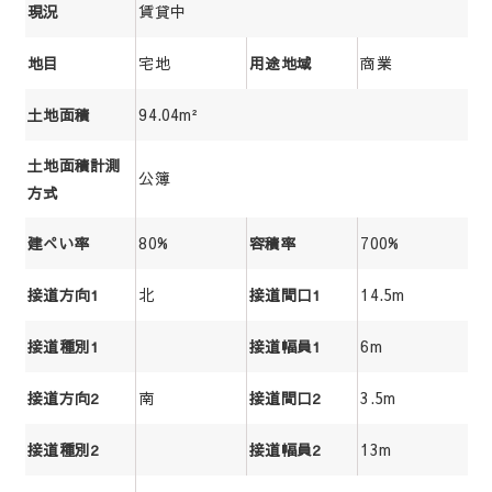
賃貸中
現況
宅地
商業
地目
用途地域
94.04m²
土地面積
土地面積計測
公簿
方式
80%
700%
建ぺい率
容積率
北
14.5m
接道方向1
接道間口1
6m
接道種別1
接道幅員1
南
3.5m
接道方向2
接道間口2
13m
接道種別2
接道幅員2