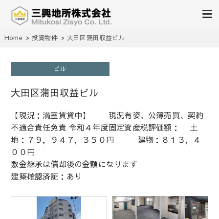
不動産の売買、賃貸、仲介、管理
Home
投資物件
大田区蒲田収益ビル
三興地所株式会社
ビル
大田区蒲田収益ビル
【現況：満室賃貸中】 現況有姿、公簿売買、契約
不適合責任免責 令和４年度固定資産税評価額： 土
地：７９，９４７，３５０円 建物：８１３，４
００円
敷金継承は償却後の金額になります
建築確認済証：あり