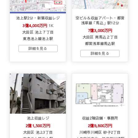
池上駅2分・新築収益レジ
空ビル＆収益アパート・都営
浅草線「馬込」駅12分
3億4,000万円
1K
7億3,000万円
大田区 池上７丁目
大田区 南馬込２丁目
東急池上線池上駅
都営浅草線馬込駅
池上収益レジ
収益2階店舗・事務所
2億1,500万円
2億9,800万円
大田区 池上3丁目
川崎市川崎区 砂子2丁目